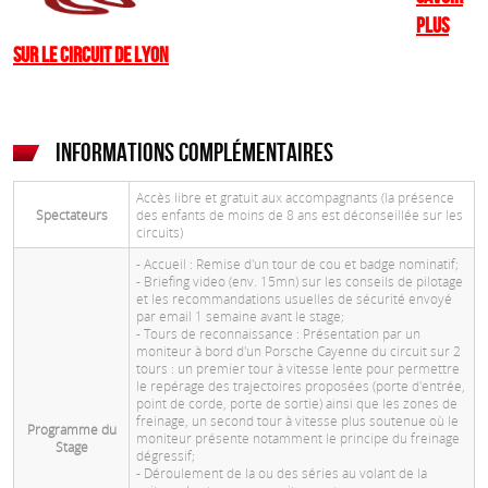
plus
sur le Circuit de Lyon
Informations complémentaires
Accès libre et gratuit aux accompagnants (la présence
Spectateurs
des enfants de moins de 8 ans est déconseillée sur les
circuits)
- Accueil : Remise d'un tour de cou et badge nominatif;
- Briefing video (env. 15mn) sur les conseils de pilotage
et les recommandations usuelles de sécurité envoyé
par email 1 semaine avant le stage;
- Tours de reconnaissance : Présentation par un
moniteur à bord d'un Porsche Cayenne du circuit sur 2
tours : un premier tour à vitesse lente pour permettre
le repérage des trajectoires proposées (porte d'entrée,
point de corde, porte de sortie) ainsi que les zones de
freinage, un second tour à vitesse plus soutenue où le
Programme du
moniteur présente notamment le principe du freinage
Stage
dégressif;
- Déroulement de la ou des séries au volant de la