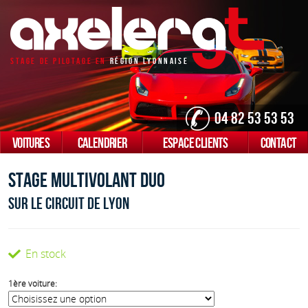
Stage De Pilotage En
Région Lyonnaise
04 82 53 53 53
VOITURES
CALENDRIER
ESPACE CLIENTS
CONTACT
Stage Multivolant Duo
sur le circuit de lyon
En stock
1ère voiture: