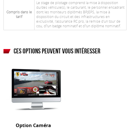
Le stage de pilotage comprend la mise à disposition
du/des véhicule(s), le carburant, le personnel encadrant
Compris dans le
dont les moniteurs diplômés BPJEPS, la mise à
tarif
disposition du circuit et des infrastructures en
exclusivité, l'assurance RC pro, la remise d'un tour de
cou, d?un badge nominatif et d?un diplôme nominatif.
Ces options peuvent vous intéresser
Option Caméra