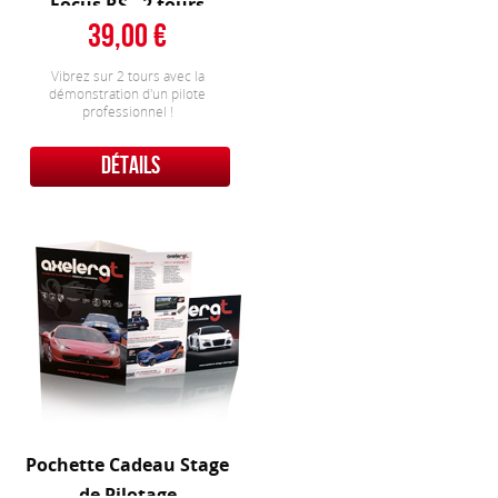
Focus RS - 2 tours
39,00
Vibrez sur 2 tours avec la
démonstration d'un pilote
professionnel !
DÉTAILS
Pochette Cadeau Stage
de Pilotage