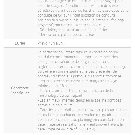
voiture de stage : un moniteur est en passager pour
aider le stagiaire à profiter au maximum de sa/ses
série(s) au volant et aborde les thèmes classiques de la
conduite de GT sur circuit (position de conduite,
position des mains sur le volant, initiation au freinage
dégressif, notions de trajectoire idéale...);
- Débriefing dans la voiture en fin de série;
- Remise de diplôme personnalisé
Durée
Prévoir 2h à 3h.
Le participant au stage signera la charte de bonne
conduite comprenant notamment le respect des
consignes de sécurité de l'organisateur et du
règlement intérieur du circuit - Le participant au stage
doit être en bonne santé et ne pas présenter de
contre-indication à la pratique du sport automobile
- Permis B en cours de validité obligatoire et âge
minimum de 18 ans
Conditions
- Taille maximum : 1.95 m (mais fonction de la
Spécifiques
morphologie du participant)
- Les animaux, mêmes tenus en laisse, ne sont pas
admis sur les circuits
- Date limite de réalisation du stage: au plus tard un an
après la date d'achat et réservation obligatoire sur l'une
des dates proposées au planning en cours (attention la
date limite de réalisation intervient souvent avant la
date limite de validité cf. CGV art.4)