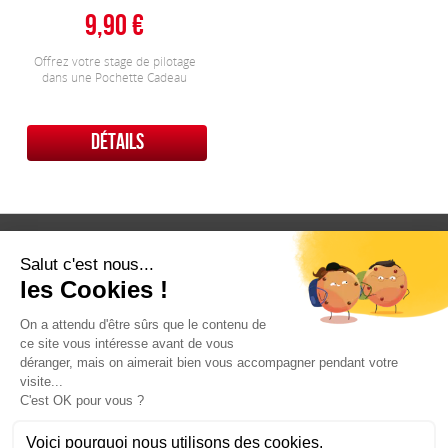
9,90
Offrez votre stage de pilotage
dans une Pochette Cadeau
DÉTAILS
Qui sommes nous ?
Conditions Générales de Ventes
Contact
Mentions Légales
Contactez-nous
Pour tous renseignements, questions,
n'hésitez pas, contactez nous !