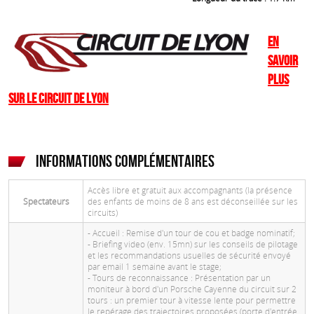
En
savoir
plus
sur le Circuit de Lyon
Informations complémentaires
Accès libre et gratuit aux accompagnants (la présence
Spectateurs
des enfants de moins de 8 ans est déconseillée sur les
circuits)
- Accueil : Remise d'un tour de cou et badge nominatif;
- Briefing video (env. 15mn) sur les conseils de pilotage
et les recommandations usuelles de sécurité envoyé
par email 1 semaine avant le stage;
- Tours de reconnaissance : Présentation par un
moniteur à bord d'un Porsche Cayenne du circuit sur 2
tours : un premier tour à vitesse lente pour permettre
le repérage des trajectoires proposées (porte d'entrée,