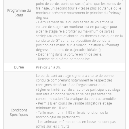
point de corde, porte de sortie) ainsi que les zones de
freinage, un second tour à vitesse plus soutenue où le
Programme du
moniteur présente notamment le principe du freinage
Stage
dégressif;
- Déroulement de la ou des séries au volant de la
voiture de stage : un moniteur est en passager pour
aider le stagiaire à profiter au maximum de sa/ses
série(s) au volant et aborde les thèmes classiques de la
conduite de GT sur circuit (position de conduite,
position des mains sur le volant, initiation au freinage
dégressif, notions de trajectoire idéale...);
- Débriefing dans la voiture en fin de série;
- Remise de diplôme personnalisé
Durée
Prévoir 2h à 3h.
Le participant au stage signera la charte de bonne
conduite comprenant notamment le respect des
consignes de sécurité de l'organisateur et du
règlement intérieur du circuit - Le participant au stage
doit être en bonne santé et ne pas présenter de
contre-indication à la pratique du sport automobile
- Permis B en cours de validité obligatoire et âge
minimum de 18 ans
Conditions
- Taille maximum : 1.95 m (mais fonction de la
Spécifiques
morphologie du participant)
- Les animaux, mêmes tenus en laisse, ne sont pas
admis sur les circuits