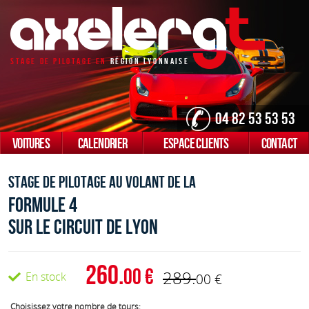
Stage De Pilotage En
Région Lyonnaise
04 82 53 53 53
VOITURES
CALENDRIER
ESPACE CLIENTS
CONTACT
Stage de pilotage au volant de la
Formule 4
sur le Circuit de lyon
260.
00
289.
En stock
00
Choisissez votre nombre de tours: