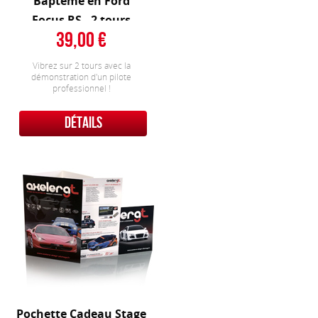
Baptême en Ford
Focus RS - 2 tours
39,00
Vibrez sur 2 tours avec la
démonstration d'un pilote
professionnel !
DÉTAILS
Pochette Cadeau Stage