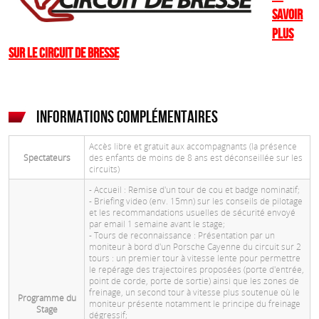
savoir
plus
sur le Circuit de Bresse
Informations complémentaires
Accès libre et gratuit aux accompagnants (la présence
Spectateurs
des enfants de moins de 8 ans est déconseillée sur les
circuits)
- Accueil : Remise d'un tour de cou et badge nominatif;
- Briefing video (env. 15mn) sur les conseils de pilotage
et les recommandations usuelles de sécurité envoyé
par email 1 semaine avant le stage;
- Tours de reconnaissance : Présentation par un
moniteur à bord d'un Porsche Cayenne du circuit sur 2
tours : un premier tour à vitesse lente pour permettre
le repérage des trajectoires proposées (porte d'entrée,
point de corde, porte de sortie) ainsi que les zones de
freinage, un second tour à vitesse plus soutenue où le
Programme du
moniteur présente notamment le principe du freinage
Stage
dégressif;