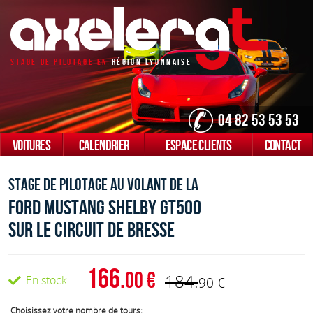
Stage De Pilotage En
Région Lyonnaise
04 82 53 53 53
VOITURES
CALENDRIER
ESPACE CLIENTS
CONTACT
Stage de pilotage au volant de la
Ford Mustang Shelby GT500
sur le Circuit de bresse
166.
00
184.
En stock
90
Choisissez votre nombre de tours: