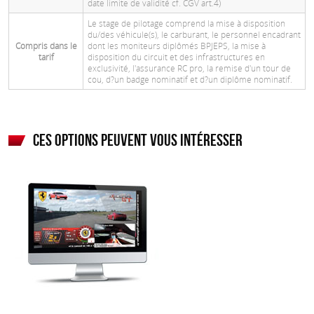
date limite de validité cf. CGV art.4)
Le stage de pilotage comprend la mise à disposition
du/des véhicule(s), le carburant, le personnel encadrant
Compris dans le
dont les moniteurs diplômés BPJEPS, la mise à
tarif
disposition du circuit et des infrastructures en
exclusivité, l'assurance RC pro, la remise d'un tour de
cou, d?un badge nominatif et d?un diplôme nominatif.
Ces options peuvent vous intéresser