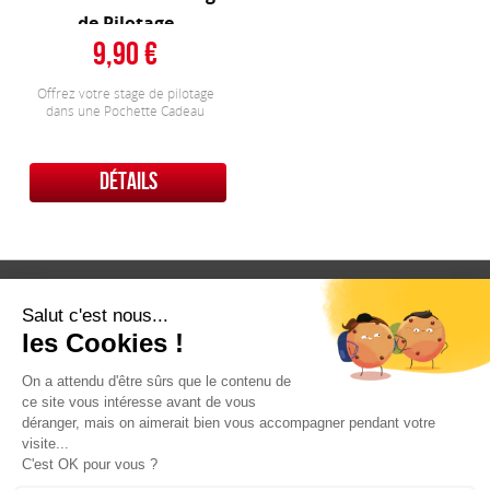
de Pilotage
9,90
Offrez votre stage de pilotage
dans une Pochette Cadeau
DÉTAILS
Qui sommes nous ?
Conditions Générales de Ventes
Contact
Mentions Légales
Contactez-nous
Pour tous renseignements, questions,