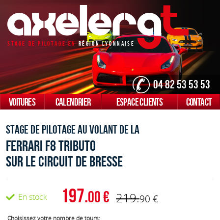
Stage De Pilotage En
Région Lyonnaise
04 82 53 53 53
VOITURES
CALENDRIER
ESPACE CLIENTS
CONTACT
Stage de pilotage au volant de la
Ferrari F8 Tributo
sur le Circuit de bresse
197.
00
219.
En stock
90
Choisissez votre nombre de tours: