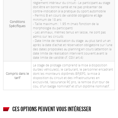
règlement intérieur du circuit - Le participant au stage
doit être en bonne santé et ne pas présenter de
contre-indication à la pratique du sport automobile
- Permis B en cours de validité obligatoire et âge
minimum de 18 ans
Conditions
- Taille maximum : 1.95 m (mais fonction de la
Spécifiques
morphologie du participant)
- Les animaux, mêmes tenus en laisse, ne sont pas
admis sur les circuits
- Date limite de réalisation du stage: au plus tard un an
après la date d'achat et réservation obligatoire sur l'une
des dates proposées au planning en cours (attention la
date limite de réalisation intervient souvent avant la
date limite de validité cf. CGV art.4)
Le stage de pilotage comprend la mise à disposition
du/des véhicule(s), le carburant, le personnel encadrant
Compris dans le
dont les moniteurs diplômés BPJEPS, la mise à
tarif
disposition du circuit et des infrastructures en
exclusivité, l'assurance RC pro, la remise d'un tour de
cou, d?un badge nominatif et d?un diplôme nominatif.
Ces options peuvent vous intéresser