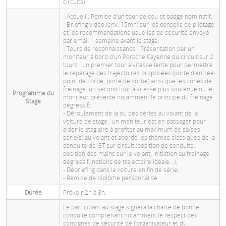
circuits)
- Accueil : Remise d'un tour de cou et badge nominatif;
- Briefing video (env. 15mn) sur les conseils de pilotage
et les recommandations usuelles de sécurité envoyé
par email 1 semaine avant le stage;
- Tours de reconnaissance : Présentation par un
moniteur à bord d'un Porsche Cayenne du circuit sur 2
tours : un premier tour à vitesse lente pour permettre
le repérage des trajectoires proposées (porte d'entrée,
point de corde, porte de sortie) ainsi que les zones de
freinage, un second tour à vitesse plus soutenue où le
Programme du
moniteur présente notamment le principe du freinage
Stage
dégressif;
- Déroulement de la ou des séries au volant de la
voiture de stage : un moniteur est en passager pour
aider le stagiaire à profiter au maximum de sa/ses
série(s) au volant et aborde les thèmes classiques de la
conduite de GT sur circuit (position de conduite,
position des mains sur le volant, initiation au freinage
dégressif, notions de trajectoire idéale...);
- Débriefing dans la voiture en fin de série;
- Remise de diplôme personnalisé
Durée
Prévoir 2h à 3h.
Le participant au stage signera la charte de bonne
conduite comprenant notamment le respect des
consignes de sécurité de l'organisateur et du