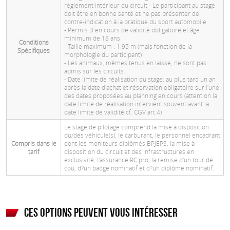
règlement intérieur du circuit - Le participant au stage
doit être en bonne santé et ne pas présenter de
contre-indication à la pratique du sport automobile
- Permis B en cours de validité obligatoire et âge
minimum de 18 ans
Conditions
- Taille maximum : 1.95 m (mais fonction de la
Spécifiques
morphologie du participant)
- Les animaux, mêmes tenus en laisse, ne sont pas
admis sur les circuits
- Date limite de réalisation du stage: au plus tard un an
après la date d'achat et réservation obligatoire sur l'une
des dates proposées au planning en cours (attention la
date limite de réalisation intervient souvent avant la
date limite de validité cf. CGV art.4)
Le stage de pilotage comprend la mise à disposition
du/des véhicule(s), le carburant, le personnel encadrant
Compris dans le
dont les moniteurs diplômés BPJEPS, la mise à
tarif
disposition du circuit et des infrastructures en
exclusivité, l'assurance RC pro, la remise d'un tour de
cou, d?un badge nominatif et d?un diplôme nominatif.
Ces options peuvent vous intéresser