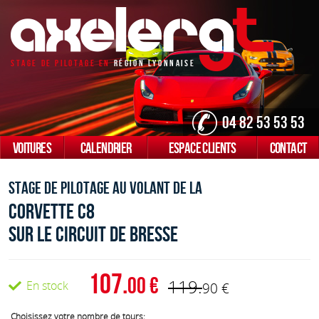
Stage De Pilotage En
Région Lyonnaise
04 82 53 53 53
VOITURES
CALENDRIER
ESPACE CLIENTS
CONTACT
Stage de pilotage au volant de la
Corvette C8
sur le Circuit de bresse
107.
00
119.
En stock
90
Choisissez votre nombre de tours: