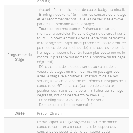
circuits)
- Accueil : Remise d'un tour de cou et badge nominatif;
- Briefing video (env. 15mn) sur les conseils de pilotage
et les recommandations usuelles de sécurité envoyé
par email 1 semaine avant le stage;
- Tours de reconnaissance : Présentation par un
moniteur à bord d'un Porsche Cayenne du circuit sur 2
tours : un premier tour à vitesse lente pour permettre
le repérage des trajectoires proposées (porte d'entrée,
point de corde, porte de sortie) ainsi que les zones de
freinage, un second tour à vitesse plus soutenue où le
Programme du
moniteur présente notamment le principe du freinage
Stage
dégressif;
- Déroulement de la ou des séries au volant de la
voiture de stage : un moniteur est en passager pour
aider le stagiaire à profiter au maximum de sa/ses
série(s) au volant et aborde les thèmes classiques de la
conduite de GT sur circuit (position de conduite,
position des mains sur le volant, initiation au freinage
dégressif, notions de trajectoire idéale...);
- Débriefing dans la voiture en fin de série;
- Remise de diplôme personnalisé
Durée
Prévoir 2h à 3h.
Le participant au stage signera la charte de bonne
conduite comprenant notamment le respect des
consignes de sécurité de l'organisateur et du